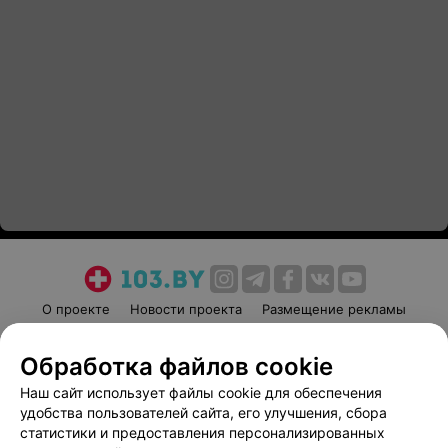
О проекте
Новости проекта
Размещение рекламы
Медицинский маркетинг
Публичный договор
Обработка файлов cookie
Пользовательское соглашение
Способы оплаты
Наш сайт использует файлы cookie для обеспечения
Вакансии
Партнеры
удобства пользователей сайта, его улучшения, сбора
Написать руководителю 103.by
статистики и предоставления персонализированных