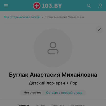
Лор (оториноларингология)
•
Буглак Анастасия Михайловна
Буглак Анастасия Михайловна
Детский лор-врач • Лор
Нет отзывов
Оставить первый отзыв
Запись
Инфо
Отзывы
На карте