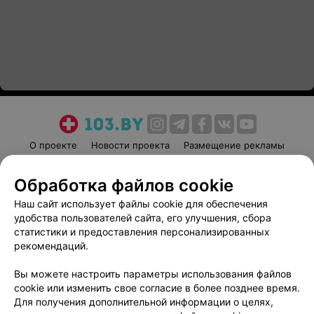
О проекте
Новости проекта
Размещение рекламы
Медицинский маркетинг
Публичный договор
Обработка файлов cookie
Пользовательское соглашение
Способы оплаты
Наш сайт использует файлы cookie для обеспечения
Вакансии
Партнеры
удобства пользователей сайта, его улучшения, сбора
Написать руководителю 103.by
статистики и предоставления персонализированных
Написать в поддержку
рекомендаций.
Персональные настройки cookie
Вы можете настроить параметры использования файлов
Обработка персональных данных
cookie или изменить свое согласие в более позднее время.
Для получения дополнительной информации о целях,