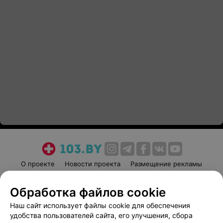
О проекте
Новости проекта
Размещение рекламы
Медицинский маркетинг
Публичный договор
Обработка файлов cookie
Пользовательское соглашение
Способы оплаты
Наш сайт использует файлы cookie для обеспечения
Вакансии
Партнеры
удобства пользователей сайта, его улучшения, сбора
Написать руководителю 103.by