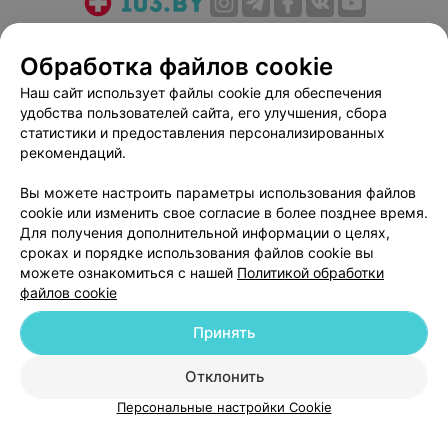
О проекте
Новости проекта
Размещение рекламы
Обработка файлов cookie
Медицинский маркетинг
Публичный договор
Пользовательское соглашение
Способы оплаты
Наш сайт использует файлы cookie для обеспечения
удобства пользователей сайта, его улучшения, сбора
Вакансии
Партнеры
статистики и предоставления персонализированных
Написать руководителю 103.by
рекомендаций.
Написать в поддержку
Вы можете настроить параметры использования файлов
Персональные настройки cookie
cookie или изменить свое согласие в более позднее время.
Обработка персональных данных
Для получения дополнительной информации о целях,
сроках и порядке использования файлов cookie вы
можете ознакомиться с нашей
Политикой обработки
файлов cookie
Принять
© 2026 ООО «Артокс Лаб», УНП 191700409
| 220012, Республика Беларусь,
Отклонить
г. Минск, улица Толбухина, 2, пом. 16 | help@103.by
Персональные настройки Cookie
Служба поддержки
+375 291212755