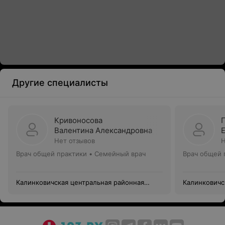
Другие специалисты
Кривоносова
Валентина Александровна
Нет отзывов
Н
Врач общей практики • Семейный врач
Врач общей 
Калинковичская центральная районная
Калинковичс
поликлиника
поликлиник