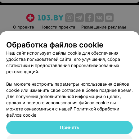
О проекте
Новости проекта
Размещение рекламы
Медицинский маркетинг
Публичный договор
Обработка файлов cookie
Пользовательское соглашение
Способы оплаты
Наш сайт использует файлы cookie для обеспечения
Вакансии
Партнеры
удобства пользователей сайта, его улучшения, сбора
Написать руководителю 103.by
статистики и предоставления персонализированных
Написать в поддержку
рекомендаций.
Персональные настройки cookie
Вы можете настроить параметры использования файлов
Обработка персональных данных
cookie или изменить свое согласие в более позднее время.
Для получения дополнительной информации о целях,
сроках и порядке использования файлов cookie вы
можете ознакомиться с нашей
Политикой обработки
файлов cookie
Принять
© 2026 ООО «Артокс Лаб», УНП 191700409
| 220012, Республика Беларусь,
г. Минск, улица Толбухина, 2, пом. 16 | help@103.by