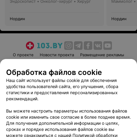
Эндоскопист • Онколог-хирург • Хирург
Маммолог • 
Нордин
Нордин
О проекте
Новости проекта
Размещение рекламы
Медицинский маркетинг
Публичный договор
Обработка файлов cookie
Пользовательское соглашение
Способы оплаты
Наш сайт использует файлы cookie для обеспечения
Вакансии
Партнеры
удобства пользователей сайта, его улучшения, сбора
Написать руководителю 103.by
статистики и предоставления персонализированных
Написать в поддержку
рекомендаций.
Персональные настройки cookie
Вы можете настроить параметры использования файлов
Обработка персональных данных
cookie или изменить свое согласие в более позднее время.
Для получения дополнительной информации о целях,
сроках и порядке использования файлов cookie вы
можете ознакомиться с нашей
Политикой обработки