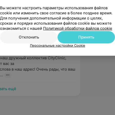
й отзыв! Желаем крепкого здоровья!
Вы можете настроить параметры использования файлов
cookie или изменить свое согласие в более позднее время.
Для получения дополнительной информации о целях,
вержден
Рекомендую
сроках и порядке использования файлов cookie вы можете
вый раз и точно знаю, что не 
ознакомиться с нашей
Политикой обработки файлов cookie
писывалась специально к врачу 
Отклонить
Принять
ье, т.к. лечусь у н...
Персональные настройки Cookie
наш дружный коллектив CityСlinic, 
вас за

слова в наш адрес! Очень рады, что ваш 
..
зать ещё