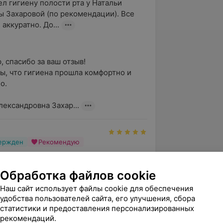
л гигиену полости рта у Натальи 
 Захаровой (по рекомендации). Все 
 аккуратно. До...
 спасибо за ваш отзыв! 

ы, что гигиена прошла комфортно и 


лександровна Захар...
вержден
Рекомендую
 благодарность Захаровой Наталье 
 - замечательный доктор! Спасибо за 
Обработка файлов cookie
льность и в...
Наш сайт использует файлы cookie для обеспечения
удобства пользователей сайта, его улучшения, сбора
статистики и предоставления персонализированных
 Ирина! Благодарим вас за этот 
рекомендаций.