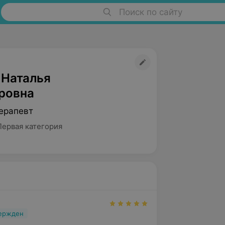
Поиск по сайту
 Наталья
ровна
ерапевт
Первая категория
вержден