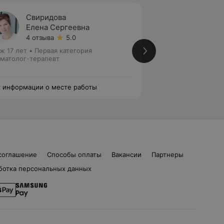
Свиридова
Куров
Елена Сергеевна
Залин
4 отзыва
5.0
5 отзы
ж 17 лет
•
Первая категория
Стаж 19 лет
•
Перв
матолог-терапевт
Стоматолог-терап
эндодонтист
 информации о месте работы
Нет информации о
соглашение
Способы оплаты
Вакансии
Партнеры
ботка персональных данных