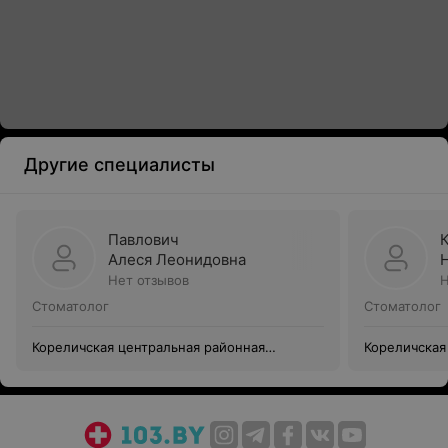
Другие специалисты
Павлович
Алеся Леонидовна
Нет отзывов
Н
Стоматолог
Стоматолог
Кореличская центральная районная
Кореличская
больница
больница