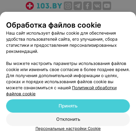
О проекте
Новости проекта
Размещение рекламы
Обработка файлов cookie
Медицинский маркетинг
Публичный договор
Пользовательское соглашение
Способы оплаты
Наш сайт использует файлы cookie для обеспечения
удобства пользователей сайта, его улучшения, сбора
Вакансии
Партнеры
статистики и предоставления персонализированных
Написать руководителю 103.by
рекомендаций.
Написать в поддержку
Вы можете настроить параметры использования файлов
Персональные настройки cookie
cookie или изменить свое согласие в более позднее время.
Обработка персональных данных
Для получения дополнительной информации о целях,
сроках и порядке использования файлов cookie вы
можете ознакомиться с нашей
Политикой обработки
файлов cookie
Принять
© 2026 ООО «Артокс Лаб», УНП 191700409
| 220012, Республика Беларусь,
Отклонить
г. Минск, улица Толбухина, 2, пом. 16 | help@103.by
Персональные настройки Cookie
Служба поддержки
+375 291212755