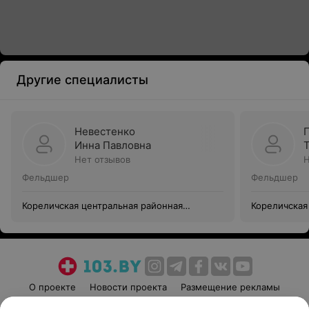
Другие специалисты
Невестенко
Инна Павловна
Нет отзывов
Н
Фельдшер
Фельдшер
Кореличская центральная районная
Кореличская
больница
больница
О проекте
Новости проекта
Размещение рекламы
Медицинский маркетинг
Публичный договор