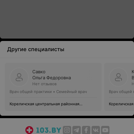
Другие специалисты
Савко
Ольга Федоровна
Нет отзывов
Н
Врач общей практики • Семейный врач
Врач общей 
Кореличская центральная районная
Кореличская
больница
больница