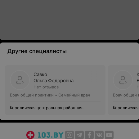
Другие специалисты
Савко
Ольга Федоровна
Нет отзывов
Н
Врач общей практики • Семейный врач
Врач общей 
Кореличская центральная районная
Кореличская
больница
больница