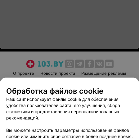
О проекте
Новости проекта
Размещение рекламы
Медицинский маркетинг
Публичный договор
Обработка файлов cookie
Пользовательское соглашение
Способы оплаты
Наш сайт использует файлы cookie для обеспечения
Вакансии
Партнеры
удобства пользователей сайта, его улучшения, сбора
Написать руководителю 103.by
статистики и предоставления персонализированных
Написать в поддержку
рекомендаций.
Персональные настройки cookie
Вы можете настроить параметры использования файлов
Обработка персональных данных
cookie или изменить свое согласие в более позднее время.