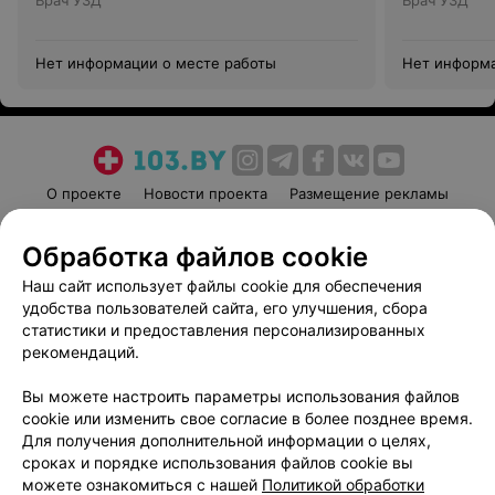
Врач УЗД
Врач УЗД
Нет информации о месте работы
Нет информа
О проекте
Новости проекта
Размещение рекламы
Медицинский маркетинг
Публичный договор
Обработка файлов cookie
Пользовательское соглашение
Способы оплаты
Наш сайт использует файлы cookie для обеспечения
Вакансии
Партнеры
удобства пользователей сайта, его улучшения, сбора
Написать руководителю 103.by
статистики и предоставления персонализированных
Написать в поддержку
рекомендаций.
Персональные настройки cookie
Вы можете настроить параметры использования файлов
Обработка персональных данных
cookie или изменить свое согласие в более позднее время.
Для получения дополнительной информации о целях,
сроках и порядке использования файлов cookie вы
можете ознакомиться с нашей
Политикой обработки