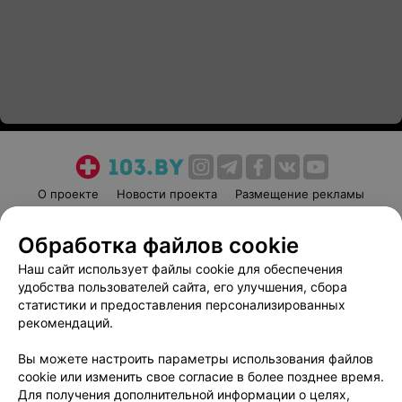
О проекте
Новости проекта
Размещение рекламы
Медицинский маркетинг
Публичный договор
Обработка файлов cookie
Пользовательское соглашение
Способы оплаты
Наш сайт использует файлы cookie для обеспечения
Вакансии
Партнеры
удобства пользователей сайта, его улучшения, сбора
Написать руководителю 103.by
статистики и предоставления персонализированных
Написать в поддержку
рекомендаций.
Персональные настройки cookie
Вы можете настроить параметры использования файлов
Обработка персональных данных
cookie или изменить свое согласие в более позднее время.
Для получения дополнительной информации о целях,