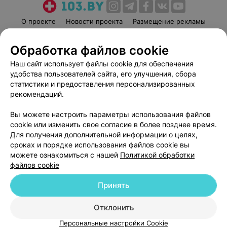
О проекте
Новости проекта
Размещение рекламы
Медицинский маркетинг
Публичный договор
Обработка файлов cookie
Пользовательское соглашение
Способы оплаты
Наш сайт использует файлы cookie для обеспечения
Вакансии
Партнеры
удобства пользователей сайта, его улучшения, сбора
Написать руководителю 103.by
статистики и предоставления персонализированных
Написать в поддержку
рекомендаций.
Персональные настройки cookie
Вы можете настроить параметры использования файлов
Обработка персональных данных
cookie или изменить свое согласие в более позднее время.
Для получения дополнительной информации о целях,
сроках и порядке использования файлов cookie вы
можете ознакомиться с нашей
Политикой обработки
файлов cookie
Принять
© 2026 ООО «Артокс Лаб», УНП 191700409
| 220012, Республика Беларусь,
г. Минск, улица Толбухина, 2, пом. 16 | help@103.by
Отклонить
Служба поддержки
+375 291212755
Персональные настройки Cookie