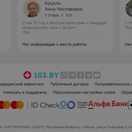
Буцель
Анна Чеславовна
1 отзыв
5.0
Стаж 51 год
•
Высшая категория
•
Кандидат
Ста
медицинских наук • Доцент
Ло
Лор
Нет информации о месте работы
Нет
едицинский маркетинг
Публичный договор
Пользовательское 
Написать в поддержку
Персональные настройки cookie
Обра
б», УНП 191700409
| 220012, Республика Беларусь, г. Минск, улица Толбухина, 2, п