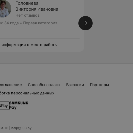
Головнева
Нехай
Виктория Ивановна
Галин
Нет отзывов
1 отзыв
ж 34 года
•
Первая категория
Стаж 41 год
•
Перв
р
Лор
 информации о месте работы
Нет информации о
соглашение
Способы оплаты
Вакансии
Партнеры
ботка персональных данных
ом. 16 | help@103.by