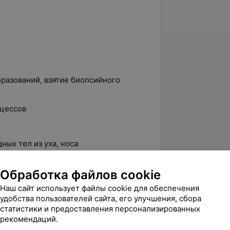
разований, взятие биопсийного
сцессов
ных тел из уха, носа
Обработка файлов cookie
ковин
Наш сайт использует файлы cookie для обеспечения
ьбаха при носовых кровотечениях
удобства пользователей сайта, его улучшения, сбора
статистики и предоставления персонализированных
арственных средств в полость уха,
рекомендаций.
рственных средств