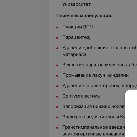
Университет.
Перечень манипуляций:
Пункции ВПЧ
Парацентез;
Удаление доброкачественных об
материала
Вскрытие паратонзиллярных аб
Промывание лакун миндалин
Удаление серных пробок, инород
Септумпластика
Вапоризация нижних носовых ра
Электрокоагуляция зоны Киссел
Транстимпанальное введение лек
внутригортанные вливания лека