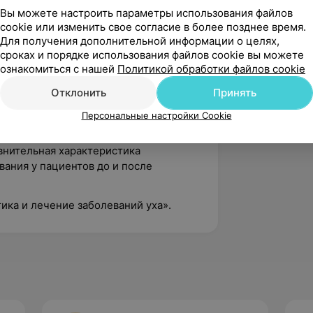
Вы можете настроить параметры использования файлов
cookie или изменить свое согласие в более позднее время.
Для получения дополнительной информации о целях,
и лечения в ринологии».
сроках и порядке использования файлов cookie вы можете
ознакомиться с нашей
Политикой обработки файлов cookie
Отклонить
Принять
тоды лечения и диагностики в
Персональные настройки Cookie
н, Германия, ESC 2018, участие
внительная характеристика
ания у пациентов до и после
ика и лечение заболеваний уха».