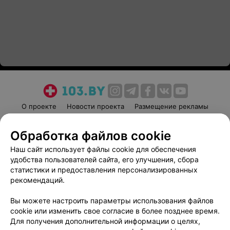
О проекте
Новости проекта
Размещение рекламы
Медицинский маркетинг
Публичный договор
Обработка файлов cookie
Пользовательское соглашение
Способы оплаты
Наш сайт использует файлы cookie для обеспечения
Вакансии
Партнеры
удобства пользователей сайта, его улучшения, сбора
Написать руководителю 103.by
статистики и предоставления персонализированных
Написать в поддержку
рекомендаций.
Персональные настройки cookie
Вы можете настроить параметры использования файлов
Обработка персональных данных
cookie или изменить свое согласие в более позднее время.
Для получения дополнительной информации о целях,