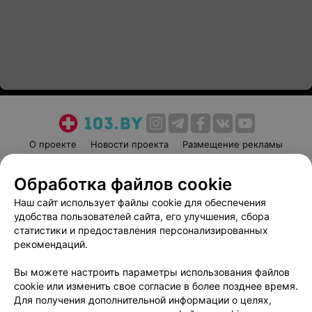
О проекте
Новости проекта
Размещение рекламы
Медицинский маркетинг
Публичный договор
Обработка файлов cookie
Пользовательское соглашение
Способы оплаты
Наш сайт использует файлы cookie для обеспечения
Вакансии
Партнеры
удобства пользователей сайта, его улучшения, сбора
Написать руководителю 103.by
статистики и предоставления персонализированных
Написать в поддержку
рекомендаций.
Персональные настройки cookie
Вы можете настроить параметры использования файлов
Обработка персональных данных
cookie или изменить свое согласие в более позднее время.
Для получения дополнительной информации о целях,