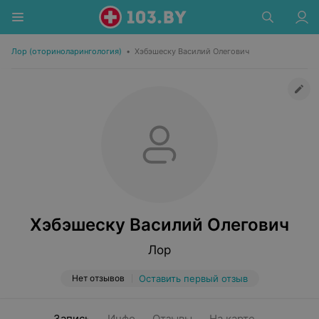
Лор (оториноларингология)
•
Хэбэшеску Василий Олегович
Хэбэшеску Василий Олегович
Лор
Нет отзывов
Оставить первый отзыв
Запись
Инфо
Отзывы
На карте