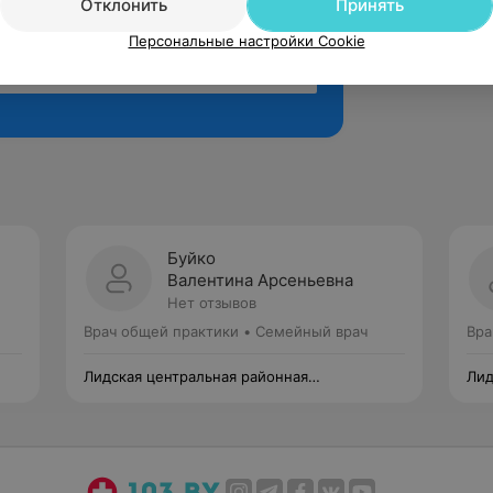
Отклонить
Принять
Персональные настройки Cookie
Рекомендую
Буйко
Валентина Арсеньевна
Нет отзывов
Врач общей практики • Семейный врач
Вра
Лидская центральная районная
Лид
поликлиника
пол