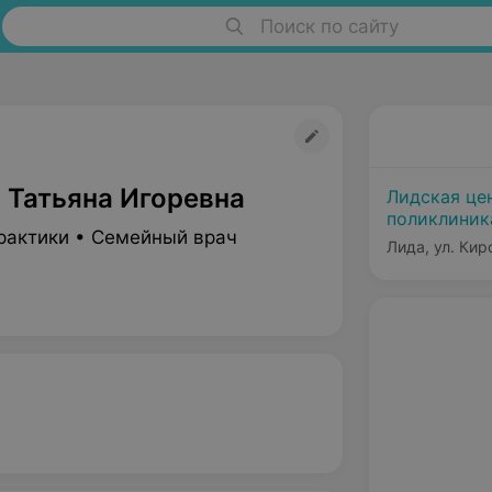
Поиск по сайту
 Татьяна Игоревна
Лидская це
поликлиник
рактики • Семейный врач
Лида, ул. Кир