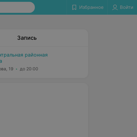
Избранное
Войти
Запись
нтральная районная
а
ова, 19
до 20:00