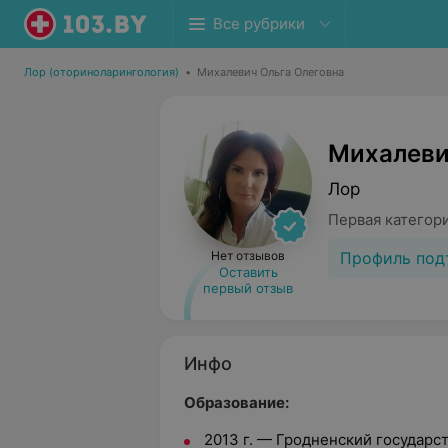
Все рубрики
Лор (оториноларингология)
•
Михалевич Ольга Олеговна
Михалеви
Лор
Первая категор
Профиль под
Нет отзывов
Оставить
первый отзыв
Инфо
Образование:
2013 г. — Гродненский государс