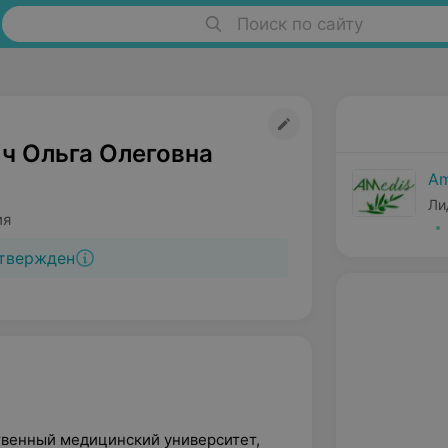
Поиск по сайту
ч Ольга Олеговна
Am
Ли
ия
твержден
твенный медицинский университет,