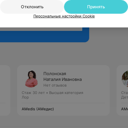
Отклонить
Принять
Персональные настройки Cookie
Рекомендую
Полонская
Наталия Ивановна
Нет отзывов
Стаж 30 лет
•
Высшая категория
Ста
Лор
Дет
AMedis (АМедис)
AMe