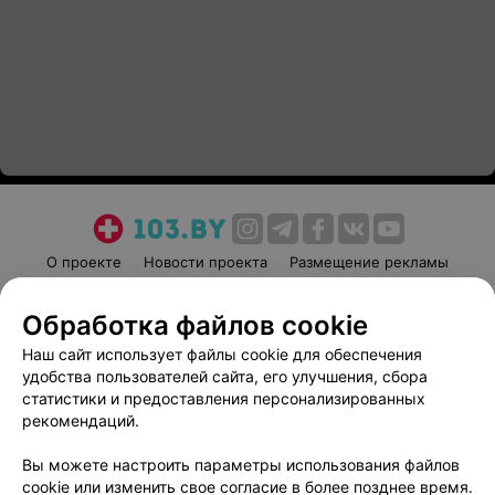
О проекте
Новости проекта
Размещение рекламы
Медицинский маркетинг
Публичный договор
Обработка файлов cookie
Пользовательское соглашение
Способы оплаты
Наш сайт использует файлы cookie для обеспечения
Вакансии
Партнеры
удобства пользователей сайта, его улучшения, сбора
Написать руководителю 103.by
статистики и предоставления персонализированных
Написать в поддержку
рекомендаций.
Персональные настройки cookie
Вы можете настроить параметры использования файлов
Обработка персональных данных
cookie или изменить свое согласие в более позднее время.