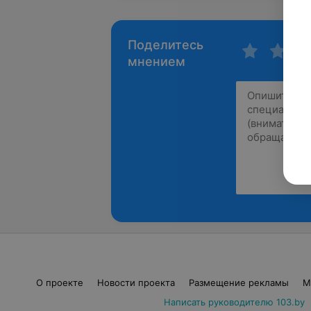
Поделитесь
мнением
О проекте
Новости проекта
Размещение рекламы
М
Написать руководителю 103.by