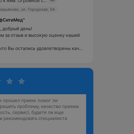
 к ним. Огромное с...
алерьяново, ул. Городская, 5А
фСитиМед"
 добрый день!

м за отзыв и высокую оценку нашей 
что Вы остались удовлетворены кач...