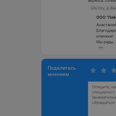
вернусь только
Life City, д. В
ООО "Лай
Анастасия,
Благодари
клиники!

Мы рады, 
Поделитесь
мнением