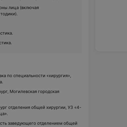
оны лица (включая
тодики).
стика.
тика.
вка по специальности «хирургия»,
а.
рург, Могилевская городская
рург отделения общей хирургии, УЗ «4-
ца».
ность заведующего отделением общей