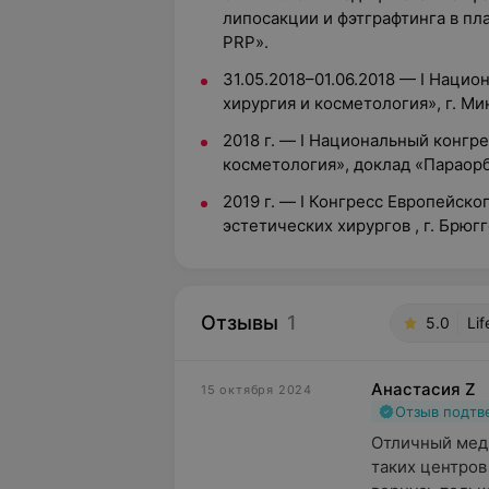
липосакции и фэтграфтинга в пл
PRP».
31.05.2018–01.06.2018 — I Наци
хирургия и косметология», г. Ми
2018 г. — I Национальный конгр
косметология», доклад «Параорб
2019 г. — I Конгресс Европейск
эстетических хирургов , г. Брюгг
Отзывы
1
5.0
Li
Анастасия Z
15 октября 2024
Отзыв подт
Отличный мед
таких центров 