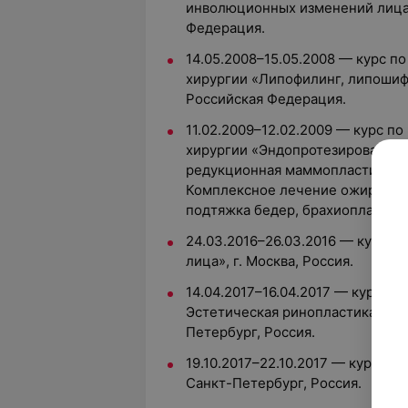
инволюционных изменений лица
Федерация.
14.05.2008–15.05.2008 — курс п
хирургии «Липофилинг, липошифт
Российская Федерация.
11.02.2009–12.02.2009 — курс п
хирургии «Эндопротезирование 
редукционная маммопластика. 
Комплексное лечение ожирения,
подтяжка бедер, брахиопластика
24.03.2016–26.03.2016 — курс 
лица», г. Москва, Россия.
14.04.2017–16.04.2017 — курс «
Эстетическая ринопластика. Корр
Петербург, Россия.
19.10.2017–22.10.2017 — курс «Э
Санкт-Петербург, Россия.