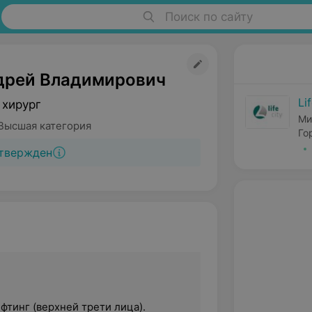
Поиск по сайту
дрей Владимирович
Li
 хирург
Ми
Высшая категория
Го
твержден
тинг (верхней трети лица).