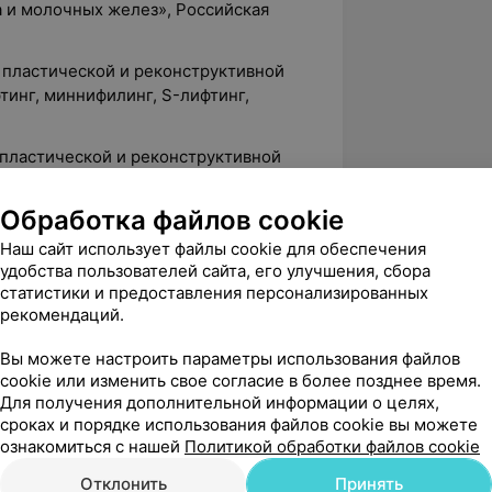
 и молочных желез», Российская
о пластической и реконструктивной
инг, миннифилинг, S-лифтинг,
о пластической и реконструктивной
молочных желез. Мастопексия,
Реконструкция молочной железы.
Обработка файлов cookie
 абдоминопластика, бодилифтинг,
Наш сайт использует файлы cookie для обеспечения
», Российская Федерация.
удобства пользователей сайта, его улучшения, сбора
«Инновационные методы омоложения
статистики и предоставления персонализированных
рекомендаций.
Эндоскопическое омоложение лица.
Вы можете настроить параметры использования файлов
екция контуров тела», г. Санкт-
cookie или изменить свое согласие в более позднее время.
Для получения дополнительной информации о целях,
сроках и порядке использования файлов cookie вы можете
стетическая блефаропластика», г.
ознакомиться с нашей
Политикой обработки файлов cookie
Отклонить
Принять