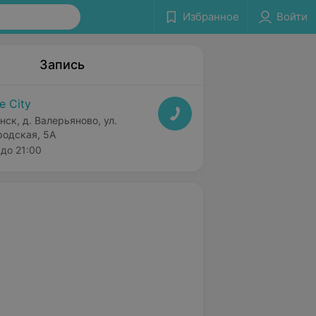
Избранное
Войти
Запись
fe City
нск, д. Валерьяново, ул.
родская, 5А
до 21:00