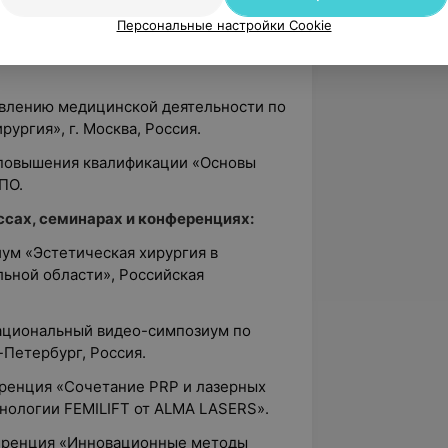
ение квалификации по программе
Персональные настройки Cookie
ской хирургии», НОЧУ ДПО «Институт
ологии» (Учебный центр «Ланцетъ»),
твлению медицинской деятельности по
ургия», г. Москва, Россия.
 повышения квалификации «Основы
ПО.
сах, семинарах и конференциях:
иум «Эстетическая хирургия в
ьной области», Российская
рнациональный видео-симпозиум по
-Петербург, Россия.
еренция «Сочетание PRP и лазерных
нологии FEMILIFT от ALMA LASERS».
ференция «Инновационные методы