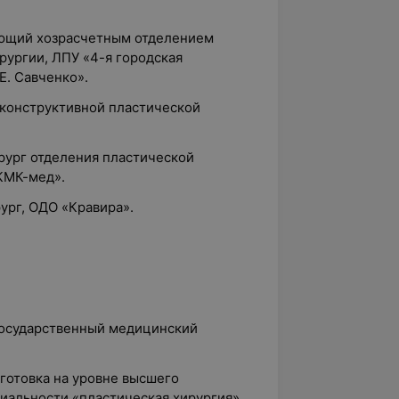
ующий хозрасчетным отделением
рургии, ЛПУ «4-я городская
Е. Савченко».
еконструктивной пластической
ирург отделения пластической
КМК-мед».
рург, ОДО «Кравира».
государственный медицинский
дготовка на уровне высшего
иальности «пластическая хирургия».