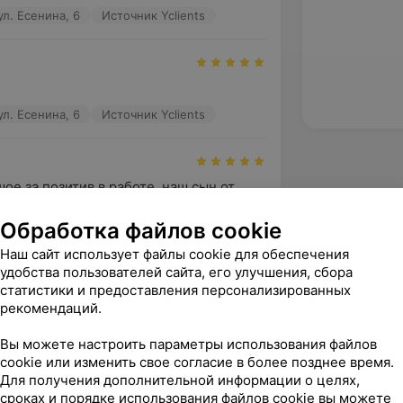
л. Есенина, 6
Источник Yclients
л. Есенина, 6
Источник Yclients
е за позитив в работе, наш сын от 
в восторге
Обработка файлов cookie
л. Есенина, 6
Источник Yclients
Наш сайт использует файлы cookie для обеспечения
удобства пользователей сайта, его улучшения, сбора
зать ещё
статистики и предоставления персонализированных
рекомендаций.
Вы можете настроить параметры использования файлов
cookie или изменить свое согласие в более позднее время.
Для получения дополнительной информации о целях,
сроках и порядке использования файлов cookie вы можете