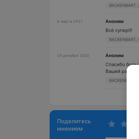
BACKENBART, у
Аноним
6 марта 2021
Всё супер!!!
BACKENBART, у
Аноним
29 декабря 2020
Спасибо большо
Вашей работы 
BACKENBART, у
Пока
Поделитесь
мнением