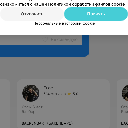
ознакомиться с нашей
Политикой обработки файлов cookie
Отклонить
Принять
Персональные настройки Cookie
Рекомендую
Егор
514 отзывов
5.0
Стаж 6 лет
Ста
Барбер
Бар
BACKENBART (БАКЕНБАРД)
BA