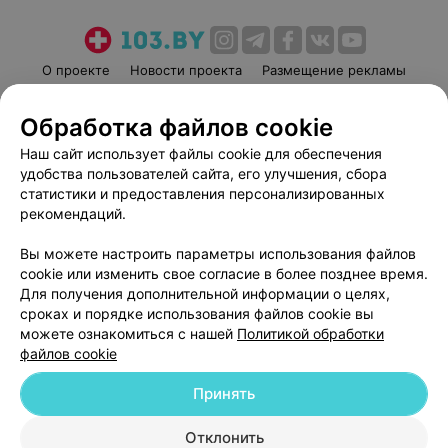
О проекте
Новости проекта
Размещение рекламы
Медицинский маркетинг
Публичный договор
Обработка файлов cookie
Пользовательское соглашение
Способы оплаты
Наш сайт использует файлы cookie для обеспечения
Вакансии
Партнеры
удобства пользователей сайта, его улучшения, сбора
Написать руководителю 103.by
статистики и предоставления персонализированных
Написать в поддержку
рекомендаций.
Персональные настройки cookie
Вы можете настроить параметры использования файлов
Обработка персональных данных
cookie или изменить свое согласие в более позднее время.
Для получения дополнительной информации о целях,
сроках и порядке использования файлов cookie вы
можете ознакомиться с нашей
Политикой обработки
файлов cookie
Принять
© 2026 ООО «Артокс Лаб», УНП 191700409
| 220012, Республика Беларусь,
г. Минск, улица Толбухина, 2, пом. 16 | help@103.by
Отклонить