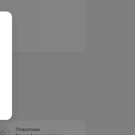
Плахотнюк