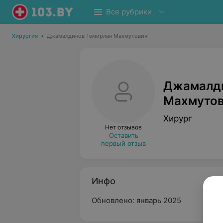
Все рубрики
Хирургия
•
Джамалдинов Темирлан Махмутович
Джамалди
Махмуто
Хирург
Нет отзывов
Оставить
первый отзыв
Инфо
Обновлено: январь 2025