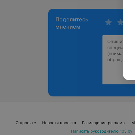
Поделитесь
мнением
О проекте
Новости проекта
Размещение рекламы
М
Написать руководителю 103.by