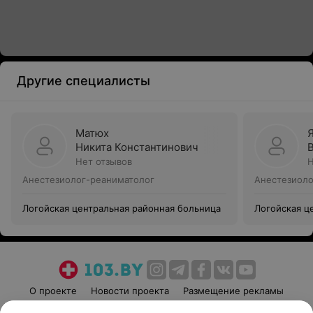
Другие специалисты
Матюх
Никита Константинович
Нет отзывов
Н
Анестезиолог-реаниматолог
Анестезиоло
Логойская центральная районная больница
Логойская ц
О проекте
Новости проекта
Размещение рекламы
Медицинский маркетинг
Публичный договор