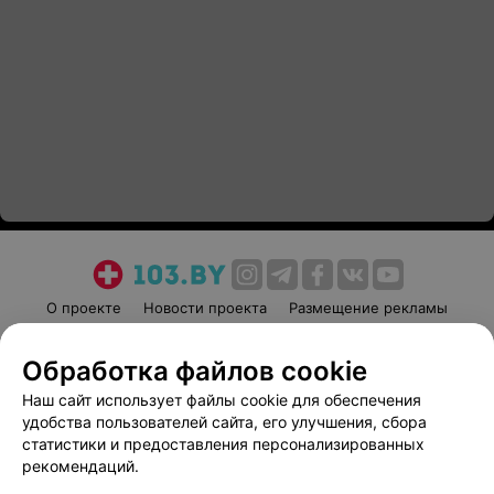
О проекте
Новости проекта
Размещение рекламы
Медицинский маркетинг
Публичный договор
Обработка файлов cookie
Пользовательское соглашение
Способы оплаты
Наш сайт использует файлы cookie для обеспечения
Вакансии
Партнеры
удобства пользователей сайта, его улучшения, сбора
Написать руководителю 103.by
статистики и предоставления персонализированных
Написать в поддержку
рекомендаций.
Персональные настройки cookie