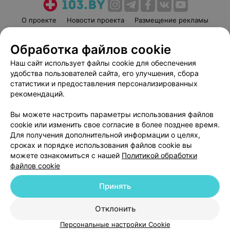
О проекте
Новости проекта
Размещение рекламы
Медицинский маркетинг
Публичный договор
Обработка файлов cookie
Пользовательское соглашение
Способы оплаты
Наш сайт использует файлы cookie для обеспечения
Вакансии
Партнеры
удобства пользователей сайта, его улучшения, сбора
Написать руководителю 103.by
статистики и предоставления персонализированных
Написать в поддержку
рекомендаций.
Персональные настройки cookie
Вы можете настроить параметры использования файлов
Обработка персональных данных
cookie или изменить свое согласие в более позднее время.
Для получения дополнительной информации о целях,
сроках и порядке использования файлов cookie вы
можете ознакомиться с нашей
Политикой обработки
файлов cookie
Принять
© 2026 ООО «Артокс Лаб», УНП 191700409
| 220012, Республика Беларусь,
г. Минск, улица Толбухина, 2, пом. 16 | help@103.by
Отклонить
Служба поддержки
+375 291212755
Персональные настройки Cookie