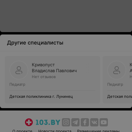
Другие специалисты
Кривопуст
Владислав Павлович
Нет отзывов
Н
Педиатр
Педиатр
Детская поликлиника г. Лунинец
Детская пол
О проекте
Новости проекта
Размещение рекламы