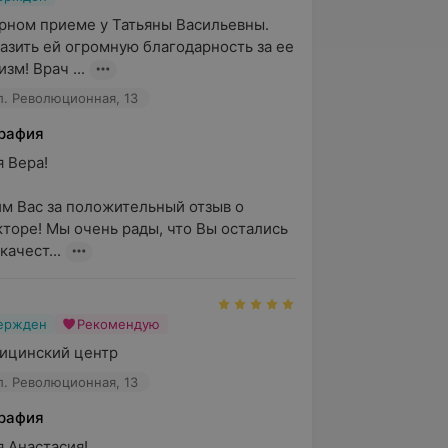
рном приеме у Татьяны Васильевны. 
азить ей огромную благодарность за ее 
зм! Врач ...
л. Революционная, 13
рафия
ера!

м Вас за положительный отзыв о 
торе! Мы очень рады, что Вы остались 
качест...
вержден
Рекомендую
ицинский центр
л. Революционная, 13
рафия
Анастасия!
