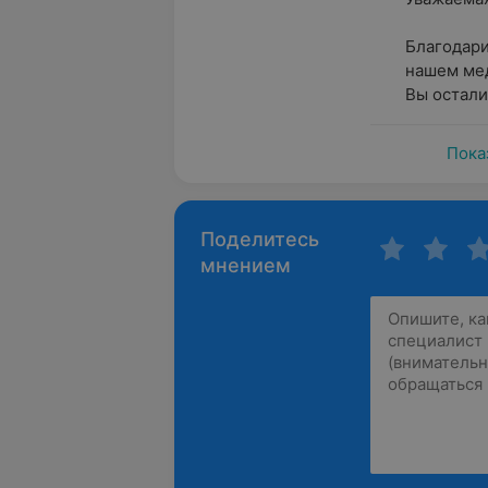
Благодари
нашем мед
Вы осталис
Пока
Поделитесь
мнением