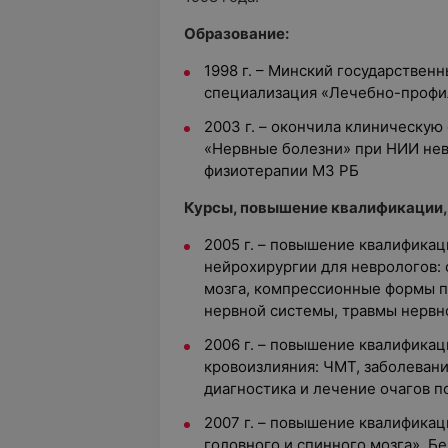
Образование:
1998 г. – Минский государствен
специализация «Лечебно-профи
2003 г. – окончила клиническую
«Нервные болезни» при НИИ нев
физиотерапии МЗ РБ
Курсы, повышение квалификации,
2005 г. – повышение квалификац
нейрохирургии для неврологов: 
мозга, компрессионные формы п
нервной системы, травмы нерв
2006 г. – повышение квалифика
кровоизлияния: ЧМТ, заболевани
диагностика и лечение очагов 
2007 г. – повышение квалификац
головного и спинного мозга», 