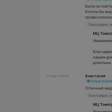
Была на повто
Хотела бы выр
профессионали
Томография, у
МЦ Томог
Уважаемая В
Благодари
нашем док
довольны 
Анастасия
27 марта 2026
Отзыв подт
Отличный мед
Томография, у
МЦ Томог
Уважаемая 