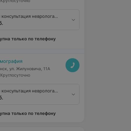
Круглосуточно
 консультация невролога
б.
тегории
упна только по телефону
мография
нск, ул. Жилуновича, 11А
Круглосуточно
 консультация невролога
б.
тегории
упна только по телефону