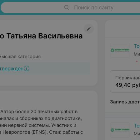
Поиск по сайту
о Татьяна Васильевна
То
Ми
Высшая категория
твержден
Первичная
49,40 ру
высшей ка
Запись дост
Автор более 20 печатных работ в
налах и сборниках по диагностике,
ий нервной системы. Участник и
То
 Неврологов (EFNS). Стаж работы с
Ми