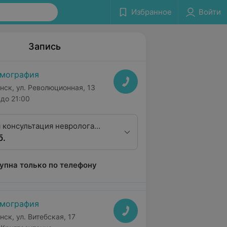
Избранное
Войти
Запись
мография
нск, ул. Революционная, 13
до 21:00
 консультация невролога
б.
тегории
упна только по телефону
мография
нск, ул. Витебская, 17