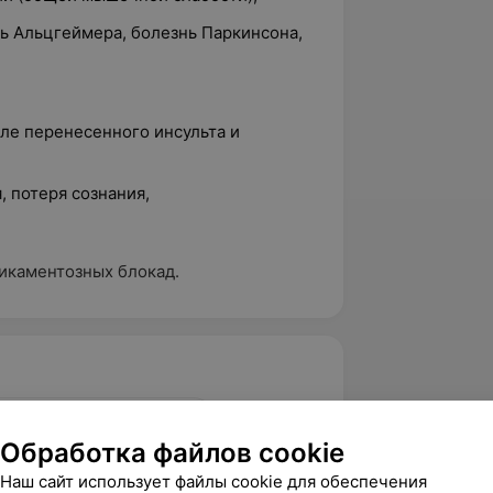
ь Альцгеймера, болезнь Паркинсона,
ле перенесенного инсульта и
 потеря сознания,
икаментозных блокад.
я, ул. Революционная, 13
Обработка файлов cookie
Наш сайт использует файлы cookie для обеспечения