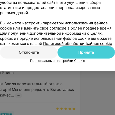
удобства пользователей сайта, его улучшения, сбора
статистики и предоставления персонализированных
а, 11А
рекомендаций.
Вы можете настроить параметры использования файлов
cookie или изменить свое согласие в более позднее время.
вержден
Рекомендую
Для получения дополнительной информации о целях,
ём к Хомиченко Т.В, доктор 
сроках и порядке использования файлов cookie вы можете
бследовала, предложила сделать 
ознакомиться с нашей
Политикой обработки файлов cookie
 нее стало гораздо лег...
Отклонить
Принять
л. Жилуновича, 11А
Персональные настройки Cookie
рафия
Янина!

м Вас за положительный отзыв о 
торе! Мы очень рады, что Вы остались 
качес...
вержден