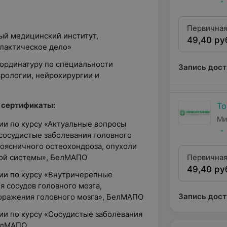
Первичная
ный медицинский институт,
49,40 ру
высшей ка
лактическое дело»
 ординатуру по специальности
Запись дост
рологии, нейрохирургии и
 сертификаты:
То
Ми
ии по курсу «Актуальные вопросы
сосудистые заболевания головного
оясничного остеохондроза, опухоли
ной системы», БелМАПО
Первичная
49,40 ру
высшей ка
ции по курсу «Внутричерепные
я сосудов головного мозга,
Запись дост
поражения головного мозга», БелМАПО
ии по курсу «Сосудистые заболевания
БелМАПО