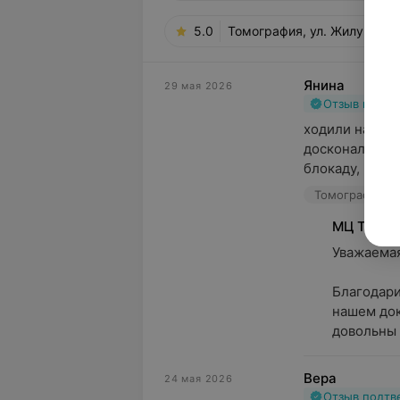
5.0
Томография, ул. Жилунович
Янина
29 мая 2026
Отзыв подт
ходили на при
досконально о
блокаду, после
Томография, у
МЦ Томог
Уважаемая 
Благодари
нашем док
довольны 
Вера
24 мая 2026
Отзыв подт