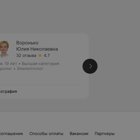
Воронько
Раков
Юлия Николаевна
Павел
32 отзыва
4.7
11 отзы
ж 19 лет
•
Высшая категория
Стаж 22 года
•
Пер
ролог • Эпилептолог
Невролог • Эпиле
ография
Томография
соглашение
Способы оплаты
Вакансии
Партнеры