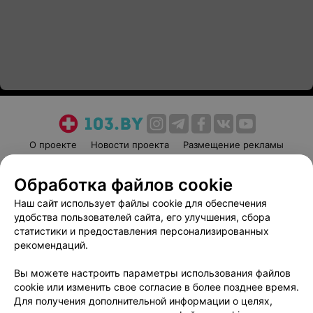
О проекте
Новости проекта
Размещение рекламы
Медицинский маркетинг
Публичный договор
Обработка файлов cookie
Пользовательское соглашение
Способы оплаты
Наш сайт использует файлы cookie для обеспечения
Вакансии
Партнеры
удобства пользователей сайта, его улучшения, сбора
Написать руководителю 103.by
статистики и предоставления персонализированных
Написать в поддержку
рекомендаций.
Персональные настройки cookie
Вы можете настроить параметры использования файлов
Обработка персональных данных
cookie или изменить свое согласие в более позднее время.
Для получения дополнительной информации о целях,