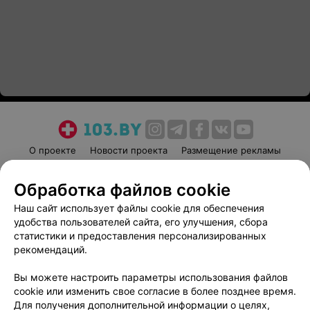
О проекте
Новости проекта
Размещение рекламы
Медицинский маркетинг
Публичный договор
Обработка файлов cookie
Пользовательское соглашение
Способы оплаты
Наш сайт использует файлы cookie для обеспечения
Вакансии
Партнеры
удобства пользователей сайта, его улучшения, сбора
Написать руководителю 103.by
статистики и предоставления персонализированных
Написать в поддержку
рекомендаций.
Персональные настройки cookie
Вы можете настроить параметры использования файлов
Обработка персональных данных
cookie или изменить свое согласие в более позднее время.
Для получения дополнительной информации о целях,