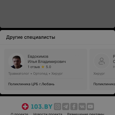
Другие специалисты
Евдокимов
Илья Владимирович
1 отзыв
5.0
Н
Травматолог • Ортопед • Хирург
Хирург
Поликлиника ЦРБ г.Любань
Поликлиника
О проекте
Новости проекта
Размещение рекламы