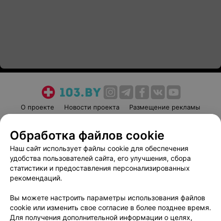
О проекте
Новости проекта
Размещение рекламы
Медицинский маркетинг
Публичный договор
Обработка файлов cookie
Пользовательское соглашение
Способы оплаты
Наш сайт использует файлы cookie для обеспечения
Вакансии
Партнеры
удобства пользователей сайта, его улучшения, сбора
Написать руководителю 103.by
статистики и предоставления персонализированных
Написать в поддержку
рекомендаций.
Персональные настройки cookie
Вы можете настроить параметры использования файлов
Обработка персональных данных
cookie или изменить свое согласие в более позднее время.
Для получения дополнительной информации о целях,