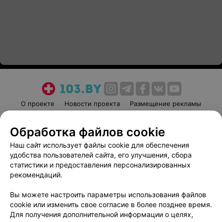
О проекте
Новости проекта
Размещение рекламы
Медицинский маркетинг
Публичный договор
Обработка файлов cookie
Пользовательское соглашение
Способы оплаты
Наш сайт использует файлы cookie для обеспечения
Вакансии
Партнеры
удобства пользователей сайта, его улучшения, сбора
Написать руководителю 103.by
статистики и предоставления персонализированных
Написать в поддержку
рекомендаций.
Персональные настройки cookie
Вы можете настроить параметры использования файлов
Обработка персональных данных
cookie или изменить свое согласие в более позднее время.
Для получения дополнительной информации о целях,