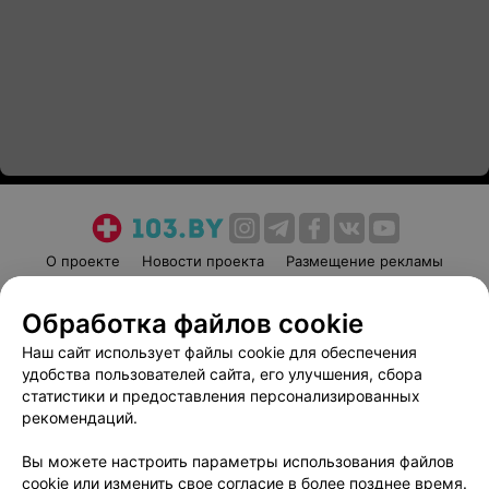
О проекте
Новости проекта
Размещение рекламы
Медицинский маркетинг
Публичный договор
Обработка файлов cookie
Пользовательское соглашение
Способы оплаты
Наш сайт использует файлы cookie для обеспечения
Вакансии
Партнеры
удобства пользователей сайта, его улучшения, сбора
Написать руководителю 103.by
статистики и предоставления персонализированных
Написать в поддержку
рекомендаций.
Персональные настройки cookie
Вы можете настроить параметры использования файлов
Обработка персональных данных
cookie или изменить свое согласие в более позднее время.