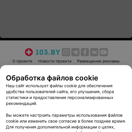
О проекте
Новости проекта
Размещение рекламы
Медицинский маркетинг
Публичный договор
Обработка файлов cookie
Пользовательское соглашение
Способы оплаты
Наш сайт использует файлы cookie для обеспечения
Вакансии
Партнеры
удобства пользователей сайта, его улучшения, сбора
Написать руководителю 103.by
статистики и предоставления персонализированных
Написать в поддержку
рекомендаций.
Персональные настройки cookie
Вы можете настроить параметры использования файлов
Обработка персональных данных
cookie или изменить свое согласие в более позднее время.
Для получения дополнительной информации о целях,