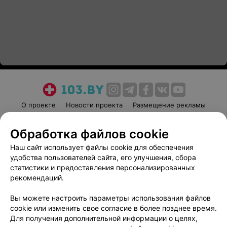
О проекте
Новости проекта
Размещение рекламы
Медицинский маркетинг
Публичный договор
Обработка файлов cookie
Пользовательское соглашение
Способы оплаты
Наш сайт использует файлы cookie для обеспечения
Вакансии
Партнеры
удобства пользователей сайта, его улучшения, сбора
Написать руководителю 103.by
статистики и предоставления персонализированных
Написать в поддержку
рекомендаций.
Персональные настройки cookie
Вы можете настроить параметры использования файлов
Обработка персональных данных
cookie или изменить свое согласие в более позднее время.
Для получения дополнительной информации о целях,