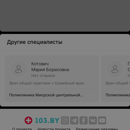
Другие специалисты
Котович
Мария Борисовна
Нет отзывов
Н
Врач общей практики • Семейный врач
Врач общей 
Поликлиника Миорской центральной
Поликлиника
районной больницы
районной б
О проекте
Новости проекта
Размещение рекламы