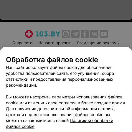
О проекте
Новости проекта
Размещение рекламы
Медицинский маркетинг
Публичный договор
Обработка файлов cookie
Пользовательское соглашение
Способы оплаты
Наш сайт использует файлы cookie для обеспечения
Вакансии
Партнеры
удобства пользователей сайта, его улучшения, сбора
Написать руководителю 103.by
статистики и предоставления персонализированных
Написать в поддержку
рекомендаций.
Персональные настройки cookie
Вы можете настроить параметры использования файлов
Обработка персональных данных
cookie или изменить свое согласие в более позднее время.
Для получения дополнительной информации о целях,
сроках и порядке использования файлов cookie вы
можете ознакомиться с нашей
Политикой обработки
файлов cookie