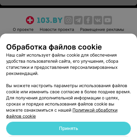
О проекте
Новости проекта
Размещение рекламы
Медицинский маркетинг
Публичный договор
Обработка файлов cookie
Пользовательское соглашение
Способы оплаты
Наш сайт использует файлы cookie для обеспечения
Вакансии
Партнеры
удобства пользователей сайта, его улучшения, сбора
Написать руководителю 103.by
статистики и предоставления персонализированных
Написать в поддержку
рекомендаций.
Персональные настройки cookie
Вы можете настроить параметры использования файлов
Обработка персональных данных
cookie или изменить свое согласие в более позднее время.
Для получения дополнительной информации о целях,
сроках и порядке использования файлов cookie вы
можете ознакомиться с нашей
Политикой обработки
файлов cookie
Принять
© 2026 ООО «Артокс Лаб», УНП 191700409
| 220012, Республика Беларусь,