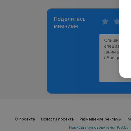
Поделитесь
мнением
О проекте
Новости проекта
Размещение рекламы
М
Написать руководителю 103.by