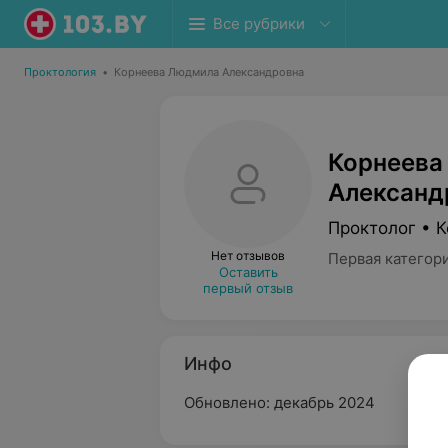
Все рубрики
Проктология
•
Корнеева Людмила Александровна
Корнеева
Александ
Проктолог • 
Нет отзывов
Первая категор
Оставить
первый отзыв
Инфо
Обновлено: декабрь 2024