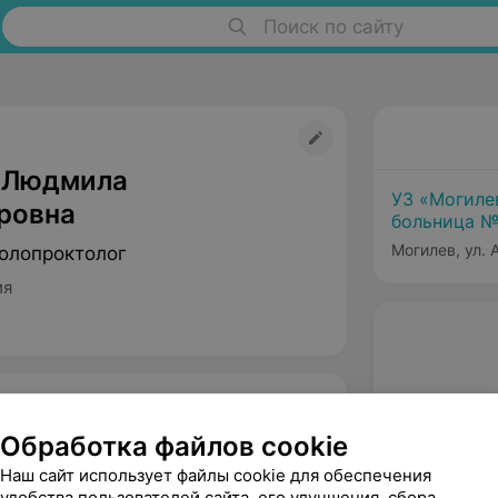
Поиск по сайту
 Людмила
УЗ «Могиле
ровна
больница №
Могилев, ул.
Колопроктолог
ия
Обработка файлов cookie
Наш сайт использует файлы cookie для обеспечения
удобства пользователей сайта, его улучшения, сбора