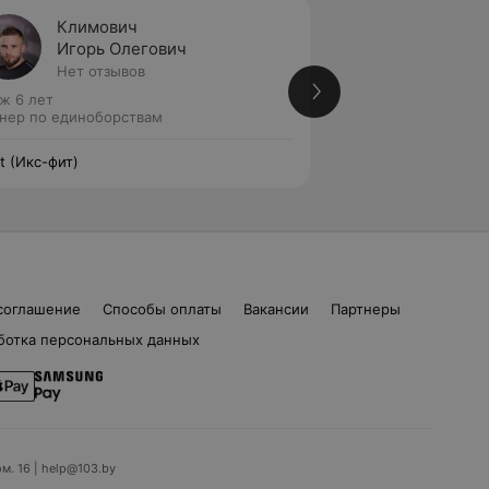
Климович
Вален
Игорь Олегович
Дмитр
Нет отзывов
Нет от
ж 6 лет
Стаж 18 лет
нер по единоборствам
Тренер по единоб
it (Икс-фит)
X-Fit (Икс-фит)
соглашение
Способы оплаты
Вакансии
Партнеры
ботка персональных данных
ом. 16 | help@103.by