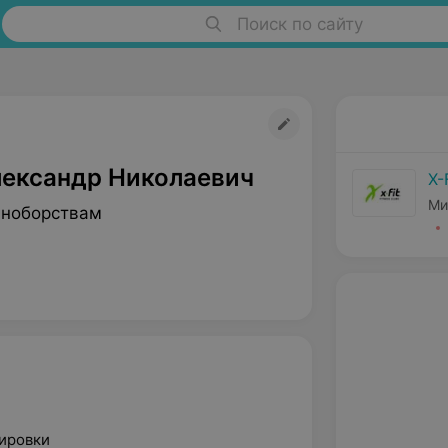
Поиск по сайту
ександр Николаевич
X-
Ми
иноборствам
ировки