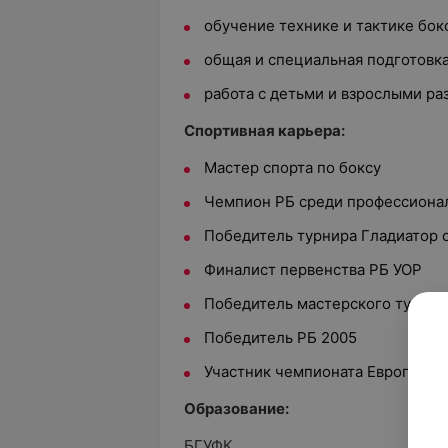
обучение технике и тактике бок
общая и специальная подготовк
работа с детьми и взрослыми ра
Спортивная карьера:
Мастер спорта по боксу
Чемпион РБ среди профессионал
Победитель турнира Гладиатор 
Финалист первенства РБ УОР
Победитель мастерского турнир
Победитель РБ 2005
Участник чемпионата Европы ср
Образование:
БГУФК.