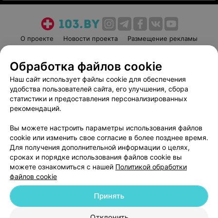
О проекте
Новости проекта
Размещение рекламы
Медицинский маркетинг
Публичный договор
Обработка файлов cookie
Пользовательское соглашение
Способы оплаты
Наш сайт использует файлы cookie для обеспечения
Вакансии
Партнеры
удобства пользователей сайта, его улучшения, сбора
Написать руководителю 103.by
статистики и предоставления персонализированных
Написать в поддержку
рекомендаций.
Персональные настройки cookie
Вы можете настроить параметры использования файлов
Обработка персональных данных
cookie или изменить свое согласие в более позднее время.
Для получения дополнительной информации о целях,
сроках и порядке использования файлов cookie вы
можете ознакомиться с нашей
Политикой обработки
файлов cookie
Принять
© 2026 ООО «Артокс Лаб», УНП 191700409
| 220012, Республика Беларусь,
г. Минск, улица Толбухина, 2, пом. 16 | help@103.by
Отклонить