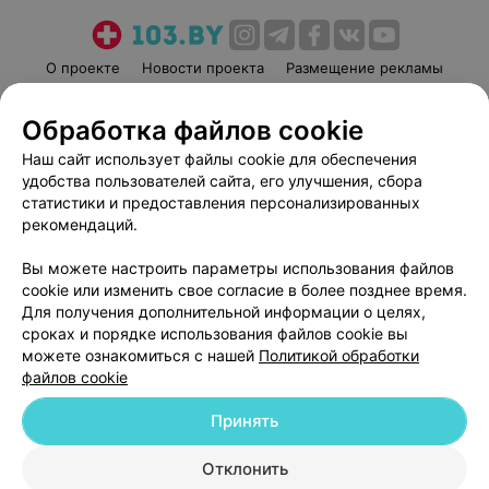
О проекте
Новости проекта
Размещение рекламы
Медицинский маркетинг
Публичный договор
Обработка файлов cookie
Пользовательское соглашение
Способы оплаты
Наш сайт использует файлы cookie для обеспечения
Вакансии
Партнеры
удобства пользователей сайта, его улучшения, сбора
Написать руководителю 103.by
статистики и предоставления персонализированных
Написать в поддержку
рекомендаций.
Персональные настройки cookie
Вы можете настроить параметры использования файлов
Обработка персональных данных
cookie или изменить свое согласие в более позднее время.
Для получения дополнительной информации о целях,
сроках и порядке использования файлов cookie вы
можете ознакомиться с нашей
Политикой обработки
файлов cookie
Принять
© 2026 ООО «Артокс Лаб», УНП 191700409
| 220012, Республика Беларусь,
г. Минск, улица Толбухина, 2, пом. 16 | help@103.by
Отклонить