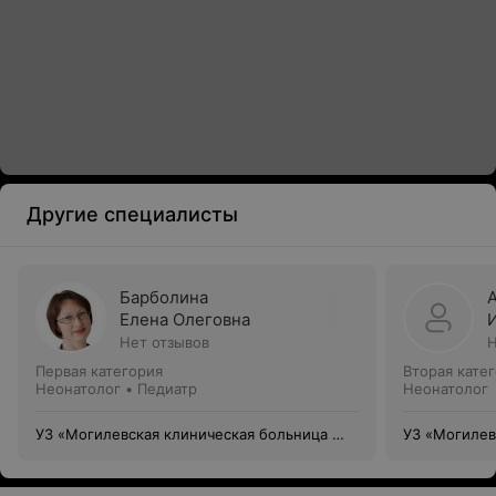
Другие специалисты
Барболина
Елена Олеговна
Нет отзывов
Н
Первая категория
Вторая кате
Неонатолог • Педиатр
Неонатолог
УЗ «Могилевская клиническая больница №
УЗ «Могилев
1»
1»