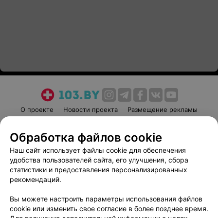
О проекте
Новости проекта
Размещение рекламы
Медицинский маркетинг
Публичный договор
Обработка файлов cookie
Пользовательское соглашение
Способы оплаты
Наш сайт использует файлы cookie для обеспечения
Вакансии
Партнеры
удобства пользователей сайта, его улучшения, сбора
Написать руководителю 103.by
статистики и предоставления персонализированных
Написать в поддержку
рекомендаций.
Персональные настройки cookie
Вы можете настроить параметры использования файлов
Обработка персональных данных
cookie или изменить свое согласие в более позднее время.