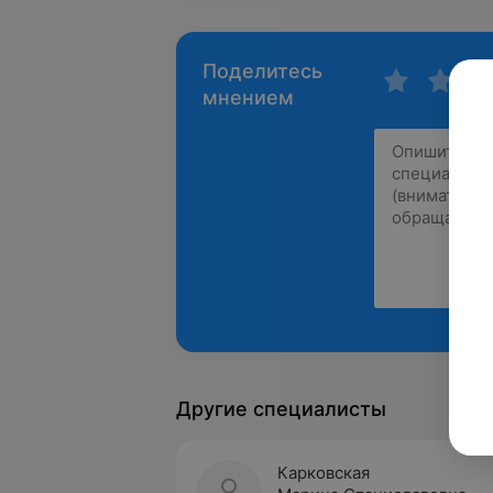
Поделитесь
мнением
Другие специалисты
Карковская