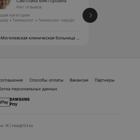
Светлана Викторовна
Светл
Нет отзывов
Нет от
шая категория
Высшая категория
шер • Гинеколог • Гинеколог-хирург
Акушер
«Могилевская клиническая больница №
УЗ «Могилевская 
1»
соглашение
Способы оплаты
Вакансии
Партнеры
ботка персональных данных
ом. 16 | help@103.by