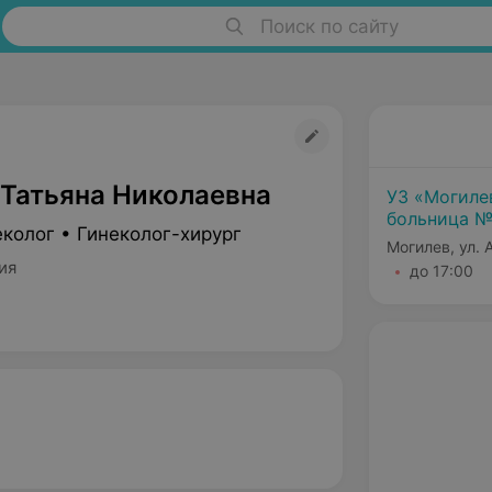
Поиск по сайту
 Татьяна Николаевна
УЗ «Могиле
больница №
колог • Гинеколог-хирург
Могилев, ул.
ия
до 17:00